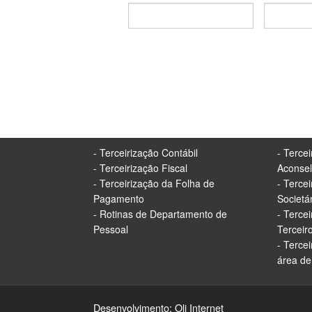
- Terceirização Contábil
- Terce
- Terceirização Fiscal
Aconse
- Terceirização da Folha de
- Terce
Pagamento
Societá
- Rotinas de Departamento de
- Terce
Pessoal
Terceir
- Terce
área d
Desenvolvimento:
Oli Internet